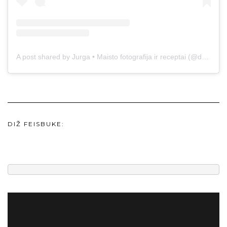
A post shared by Jurga • Maisto fotografija ir receptai (@duonos.ir.zaidimu)
DIŽ FEISBUKE: