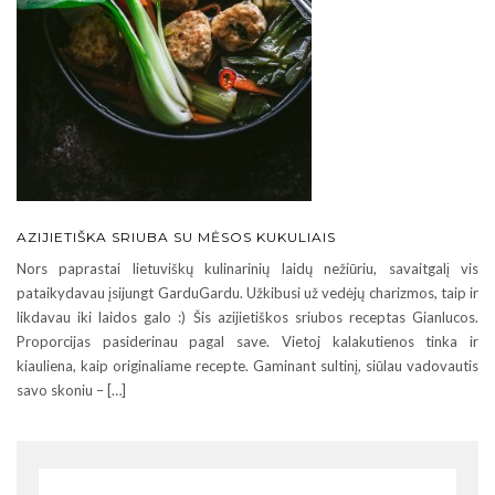
AZIJIETIŠKA SRIUBA SU MĖSOS KUKULIAIS
Nors paprastai lietuviškų kulinarinių laidų nežiūriu, savaitgalį vis
pataikydavau įsijungt GarduGardu. Užkibusi už vedėjų charizmos, taip ir
likdavau iki laidos galo :) Šis azijietiškos sriubos receptas Gianlucos.
Proporcijas pasiderinau pagal save. Vietoj kalakutienos tinka ir
kiauliena, kaip originaliame recepte. Gaminant sultinį, siūlau vadovautis
savo skoniu – […]