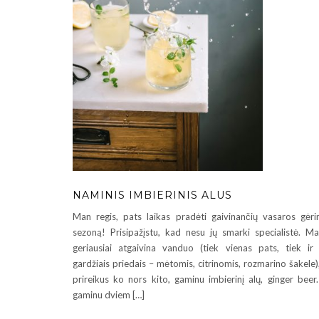
NAMINIS IMBIERINIS ALUS
Man regis, pats laikas pradėti gaivinančių vasaros gėr
sezoną! Prisipažįstu, kad nesu jų smarki specialistė. M
geriausiai atgaivina vanduo (tiek vienas pats, tiek ir
gardžiais priedais – mėtomis, citrinomis, rozmarino šakele)
prireikus ko nors kito, gaminu imbierinį alų, ginger beer.
gaminu dviem […]