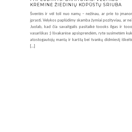
KREMINĖ ŽIEDINIŲ KOPŪSTŲ SRIUBA
Šventės ir vėl toli nuo namų – nežinau, ar prie to įman
įprasti. Velykos paplūdimy skamba žymiai pozityviau, ar ne?
Juolab, kad čia savaitgalis pasitaikė toooks ilgas ir too
vasariškas :) Išvakarėse apsisprendėm, ryte susimetėm kuk
atostogautojų mantą ir karštą bei tvankų didmiestį iškei
[…]