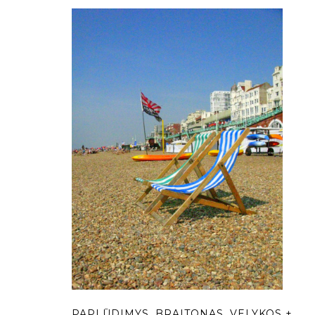
PAPLŪDIMYS. BRAITONAS. VELYKOS +