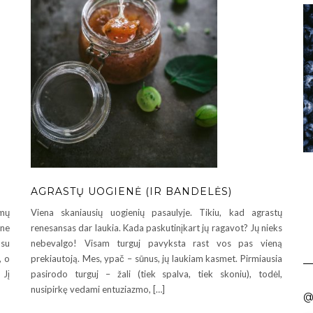
AGRASTŲ UOGIENĖ (IR BANDELĖS)
imų
Viena skaniausių uogienių pasaulyje. Tikiu, kad agrastų
ane
renesansas dar laukia. Kada paskutinįkart jų ragavot? Jų nieks
 su
nebevalgo! Visam turguj pavyksta rast vos pas vieną
, o
prekiautoją. Mes, ypač – sūnus, jų laukiam kasmet. Pirmiausia
 Jį
pasirodo turguj – žali (tiek spalva, tiek skoniu), todėl,
nusipirkę vedami entuziazmo, […]
@