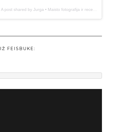
A post shared by Jurga • Maisto fotografija ir receptai (@duonos.ir.zaidimu)
IŽ FEISBUKE: