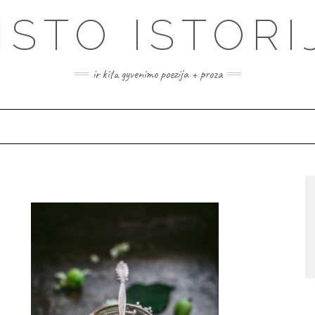
ISTO ISTORI
ir kita gyvenimo poezija + proza