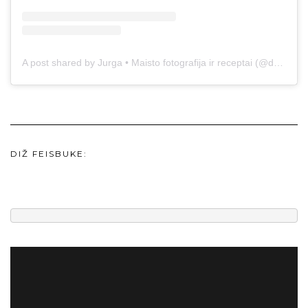
A post shared by Jurga • Maisto fotografija ir receptai (@duonos.ir.zaidimu)
DIŽ FEISBUKE: