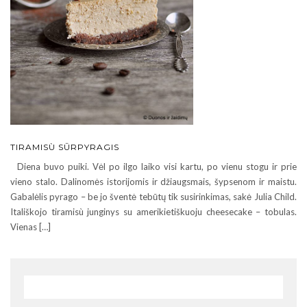
TIRAMISÙ SŪRPYRAGIS
Diena buvo puiki. Vėl po ilgo laiko visi kartu, po vienu stogu ir prie
vieno stalo. Dalinomės istorijomis ir džiaugsmais, šypsenom ir maistu.
Gabalėlis pyrago – be jo šventė tebūtų tik susirinkimas, sakė Julia Child.
Itališkojo tiramisù junginys su amerikietiškuoju cheesecake – tobulas.
Vienas […]