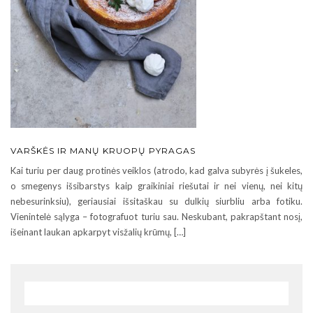
VARŠKĖS IR MANŲ KRUOPŲ PYRAGAS
Kai turiu per daug protinės veiklos (atrodo, kad galva subyrės į šukeles,
o smegenys išsibarstys kaip graikiniai riešutai ir nei vienų, nei kitų
nebesurinksiu), geriausiai išsitaškau su dulkių siurbliu arba fotiku.
Vienintelė sąlyga – fotografuot turiu sau. Neskubant, pakrapštant nosį,
išeinant laukan apkarpyt visžalių krūmų, […]