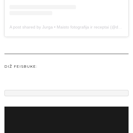
A post shared by Jurga • Maisto fotografija ir receptai (@duonos.ir.zaidimu)
DIŽ FEISBUKE: