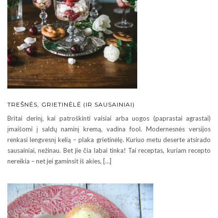
TREŠNĖS, GRIETINĖLĖ (IR SAUSAINIAI)
Britai derinį, kai patroškinti vaisiai arba uogos (paprastai agrastai)
įmaišomi į saldų naminį kremą, vadina fool. Modernesnės versijos
renkasi lengvesnį kelią – plaka grietinėlę. Kuriuo metu deserte atsirado
sausainiai, nežinau. Bet jie čia labai tinka! Tai receptas, kuriam recepto
nereikia – net jei gaminsit iš akies, […]