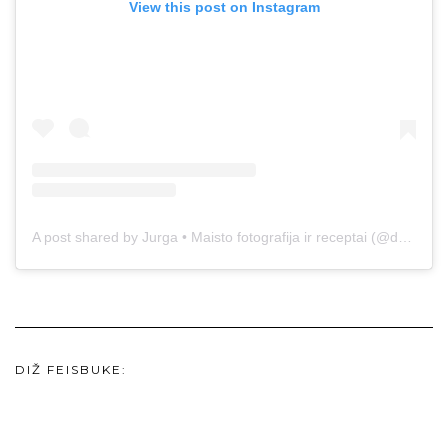
View this post on Instagram
A post shared by Jurga • Maisto fotografija ir receptai (@duonos.ir.zaidimu)
DIŽ FEISBUKE: