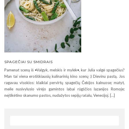
SPAGEČIAI SU SMIDRAIS
Pamenat sceną iš •Valgyk, melskis ir mylėk•, kur Julia valgė spagečius?
Man tai viena erotiškiausių kulinarinių kino scenų :) Dievinu pastą. Jos
ragavau visokios: klaikiai pervirtų spagečių Čekijos kalnuose; matyt,
meile nusivylusio virėjo gamintos labai rūgščios lazanijos Romoje;
neįtikėtino skanumo pastos, nudažytos sepijų rašalu, Venecijoj. […]