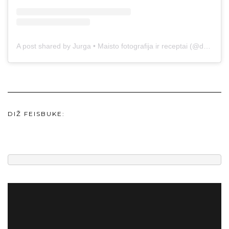
A post shared by Jurga • Maisto fotografija ir receptai (@duonos.ir.zaidimu)
DIŽ FEISBUKE: