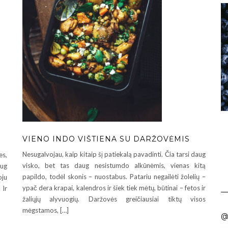
VIENO INDO VIŠTIENA SU DARŽOVĖMIS
Nesugalvojau, kaip kitaip šį patiekalą pavadinti. Čia tarsi daug
es,
visko, bet tas daug nesistumdo alkūnėmis, vienas kitą
aug
papildo, todėl skonis – nuostabus. Patariu negailėti žolelių –
oju
ypač dera krapai, kalendros ir šiek tiek mėtų, būtinai – fetos ir
 Ir
žaliųjų alyvuogių. Daržovės greičiausiai tiktų visos
mėgstamos, […]
@