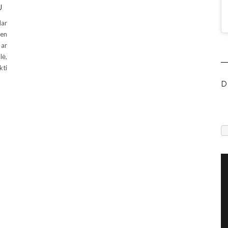
U
dar
ien
 ar
lė,
kti
D