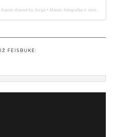
A post shared by Jurga • Maisto fotografija ir receptai (@duonos.ir.zaidimu)
IŽ FEISBUKE: