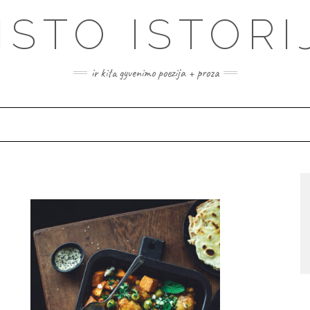
ISTO ISTORI
ir kita gyvenimo poezija + proza