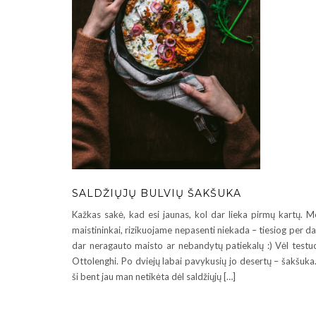
SALDŽIŲJŲ BULVIŲ ŠAKŠUKA
Kažkas sakė, kad esi jaunas, kol dar lieka pirmų kartų. M
maistininkai, rizikuojame nepasenti niekada – tiesiog per d
dar neragauto maisto ar nebandytų patiekalų :) Vėl testu
Ottolenghi. Po dviejų labai pavykusių jo desertų – šakšuka.
ši bent jau man netikėta dėl saldžiųjų […]