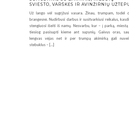
SVIESTO, VARŠKĖS IR AVINŽIRNIŲ UŽTEP
Už lango vėl sugrįžusi vasara. Žinau, trumpam, todėl 
brangesnė. Nudirbusi darbus ir susitvarkiusi reikalus, kasd
stengiuosi išeiti iš namų. Nesvarbu, kur – į parką, miestą
tiesiog pasisupti kieme ant supynių. Gaivus oras, sau
lengvas vėjas net ir per trumpą akimirką gali nuvei
stebuklus – […]