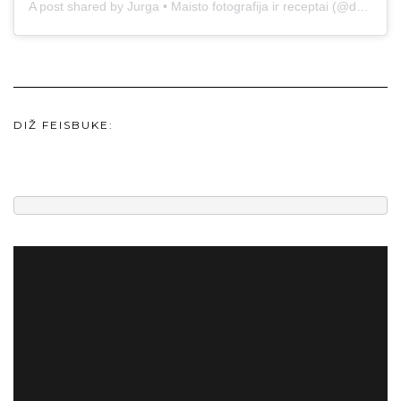
A post shared by Jurga • Maisto fotografija ir receptai (@duonos.ir.zaidimu)
DIŽ FEISBUKE: