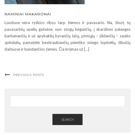
NAMINIAI MAKARONAI
Londone nėra ryškios ribos tarp žiemos ir pavasario. Na, žinot, tų
pavasarinių upelių gatvėse, nuo stogų bėgančių, į skardines palanges
barbenančių ir už apykaklių byrančių lašų, pirmųjų – šildančių – saulės
spindulių, pamažėle besitraukiančių pieniško sniego lopinėlių, žibučių
šlaituose ir bundančios žemės. Čia krūmas už […]
PREVIOUS POSTS
SEARCH