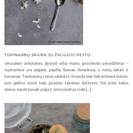
TOPINAMBŲ SRIUBA SU ŽALIUOJU PESTO
Jerusalem artichokes, girasoli arba mums įprastesnis pavadinimas –
topinambai yra augalai, paplitę Šiaurės Amerikoje, o mūsų laikais ir
Europoje. Topinambų vaisiai saldoki ir išvaizda šiek tiek primena bulves,
juos galima ruošti kaip įprastas šaknines daržoves. Kai prieš kelias
dienas siautė beveik pūga ir termometras rodė […]