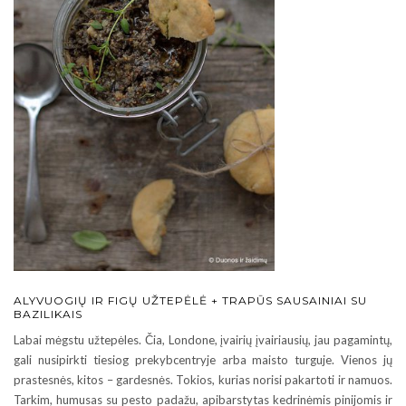
ALYVUOGIŲ IR FIGŲ UŽTEPĖLĖ + TRAPŪS SAUSAINIAI SU
BAZILIKAIS
Labai mėgstu užtepėles. Čia, Londone, įvairių įvairiausių, jau pagamintų,
gali nusipirkti tiesiog prekybcentryje arba maisto turguje. Vienos jų
prastesnės, kitos – gardesnės. Tokios, kurias norisi pakartoti ir namuos.
Tarkim, humusas su pesto padažu, apibarstytas kedrinėmis pinijomis ir