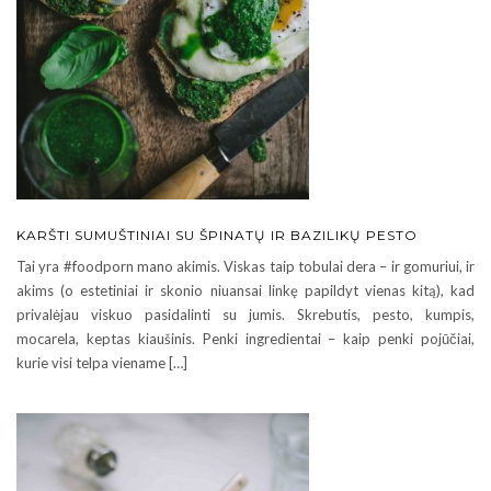
KARŠTI SUMUŠTINIAI SU ŠPINATŲ IR BAZILIKŲ PESTO
Tai yra #foodporn mano akimis. Viskas taip tobulai dera – ir gomuriui, ir
akims (o estetiniai ir skonio niuansai linkę papildyt vienas kitą), kad
privalėjau viskuo pasidalinti su jumis. Skrebutis, pesto, kumpis,
mocarela, keptas kiaušinis. Penki ingredientai – kaip penki pojūčiai,
kurie visi telpa viename […]