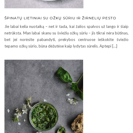
ŠPINATŲ LIETINIAI SU OŽKŲ SŪRIU IR ŽIRNELIŲ PESTO
Jie labai kelia nuotaiką – net ir tada, kai žalios spalvos už lango ir šiaip
netrūksta. Man labai skanu su šviežiu ožkų sūriu – jis tikrai nėra būtinas,
bet jei norėsite pabandyti, prekybos centruose ieškokite šviežio
tepamo ožkų sūrio, būna dėžutėse kaip lydytas sūrelis. Aptepi […]