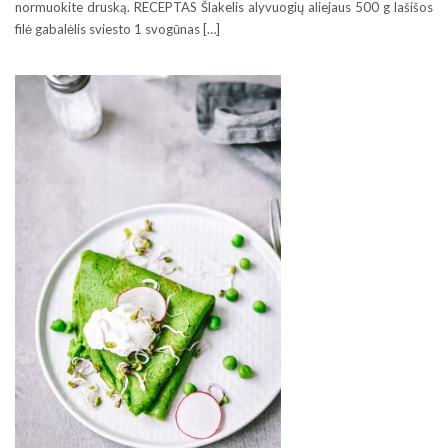
normuokite druską. RECEPTAS Šlakelis alyvuogių aliejaus 500 g lašišos
filė gabalėlis sviesto 1 svogūnas […]