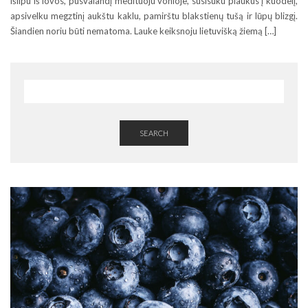
išlipu iš lovos, pusvalandį medituoju vonioje, susisuku plaukus į kuodelį,
apsivelku megztinį aukštu kaklu, pamirštu blakstienų tušą ir lūpų blizgį.
Šiandien noriu būti nematoma. Lauke keiksnoju lietuvišką žiemą […]
SEARCH