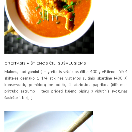
GREITASIS VIŠTIENOS ČILI SUŠALUSIEMS
Malonu, kad gamini :) ~ greitasis vištienos čili ~ 400 g vištienos filė 4
skiltelės česnako 1 1/4 stiklinės vištienos sultinio skardinė (400 g)
konservuotų pomidorų be odelių 2 aitriosios paprikos (čili; man
pritrūko aštrumo – teko pridėti kajeno pipirų :) vidutinis svogūnas
šaukštelis be […]