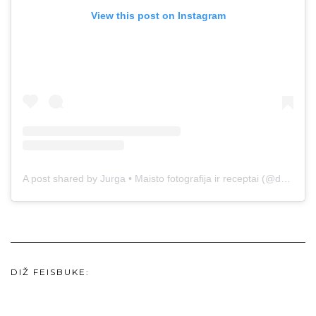
View this post on Instagram
A post shared by Jurga • Maisto fotografija ir receptai (@duonos.ir.zaidimu)
DIŽ FEISBUKE: