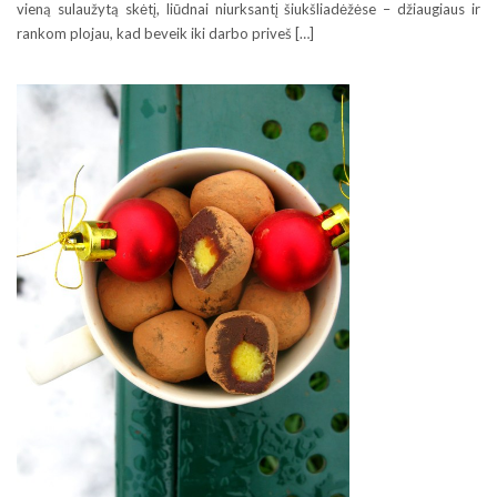
vieną sulaužytą skėtį, liūdnai niurksantį šiukšliadėžėse – džiaugiaus ir
rankom plojau, kad beveik iki darbo priveš […]