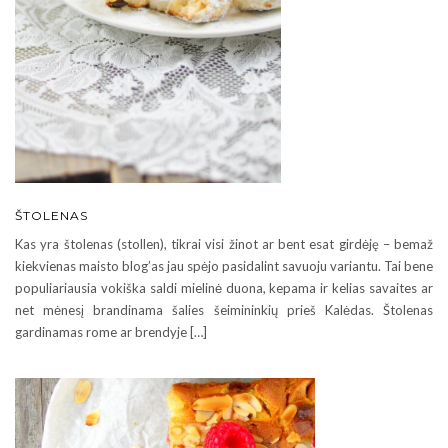
ŠTOLENAS
Kas yra štolenas (stollen), tikrai visi žinot ar bent esat girdėję – bemaž
kiekvienas maisto blog’as jau spėjo pasidalint savuoju variantu. Tai bene
populiariausia vokiška saldi mielinė duona, kepama ir kelias savaites ar
net mėnesį brandinama šalies šeimininkių prieš Kalėdas. Štolenas
gardinamas rome ar brendyje […]