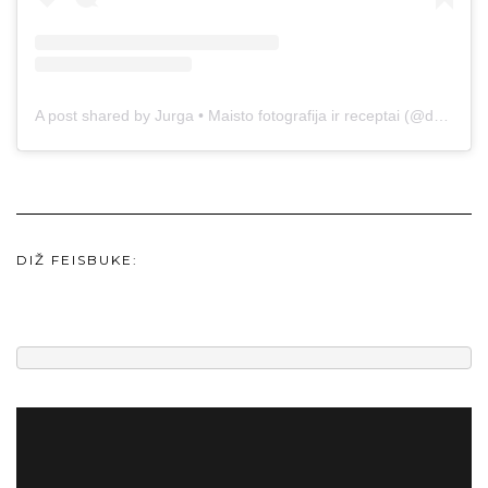
A post shared by Jurga • Maisto fotografija ir receptai (@duonos.ir.zaidimu)
DIŽ FEISBUKE: