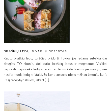
BRAŠKIŲ LEDŲ IR VAFLIŲ DESERTAS
Keptų braškių ledų, turėčiau pridurti. Tokios jos ledams suteikia dar
daugiau TO skonio, dėl kurio braškių ledus ir mėgstame. Visiškai
paprasti, neprireiks ledų aparato ar ledus kelis kartus permaišyti, nes
nesiformuoja ledų kristalai. Su kondensuotu pienu – žinau žmonių, kurie
už šį receptą balsuotų iškart […]