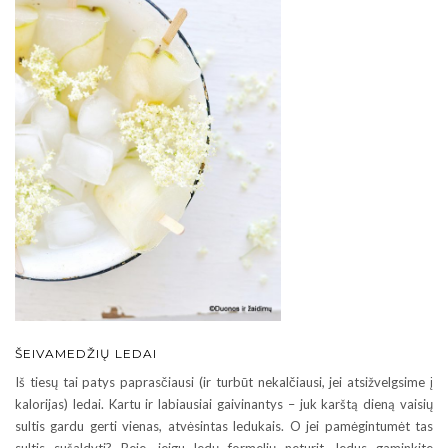
ŠEIVAMEDŽIŲ LEDAI
Iš tiesų tai patys paprasčiausi (ir turbūt nekalčiausi, jei atsižvelgsime į
kalorijas) ledai. Kartu ir labiausiai gaivinantys – juk karštą dieną vaisių
sultis gardu gerti vienas, atvėsintas ledukais. O jei pamėgintumėt tas