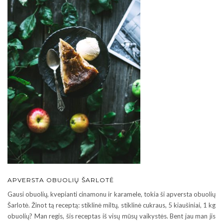
APVERSTA OBUOLIŲ ŠARLOTĖ
Gausi obuolių, kvepianti cinamonu ir karamele, tokia ši apversta obuolių
Šarlotė. Žinot tą receptą: stiklinė miltų, stiklinė cukraus, 5 kiaušiniai, 1 kg
obuolių? Man regis, šis receptas iš visų mūsų vaikystės. Bent jau man jis