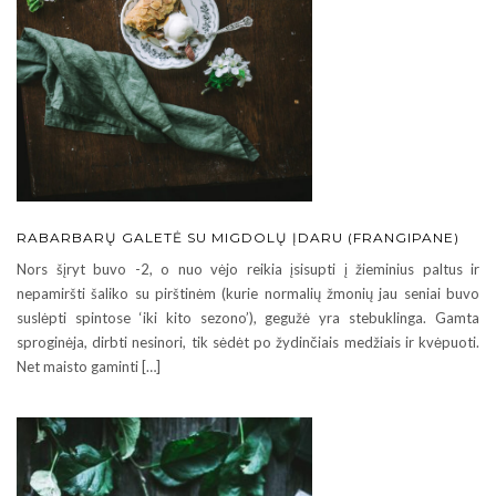
RABARBARŲ GALETĖ SU MIGDOLŲ ĮDARU (FRANGIPANE)
Nors šįryt buvo -2, o nuo vėjo reikia įsisupti į žieminius paltus ir
nepamiršti šaliko su pirštinėm (kurie normalių žmonių jau seniai buvo
suslėpti spintose ‘iki kito sezono’), gegužė yra stebuklinga. Gamta
sproginėja, dirbti nesinori, tik sėdėt po žydinčiais medžiais ir kvėpuoti.
Net maisto gaminti […]