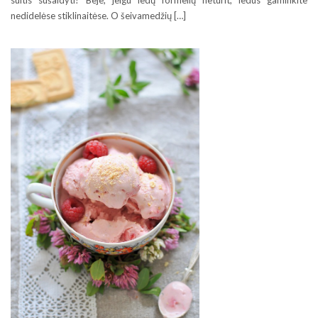
sultis sušaldyti? Beje, jeigu ledų formelių neturit, ledus gaminkite
nedidelėse stiklinaitėse. O šeivamedžių […]