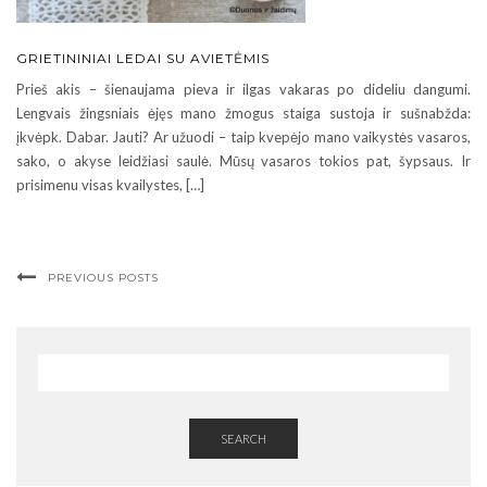
GRIETININIAI LEDAI SU AVIETĖMIS
Prieš akis – šienaujama pieva ir ilgas vakaras po dideliu dangumi.
Lengvais žingsniais ėjęs mano žmogus staiga sustoja ir sušnabžda:
įkvėpk. Dabar. Jauti? Ar užuodi – taip kvepėjo mano vaikystės vasaros,
sako, o akyse leidžiasi saulė. Mūsų vasaros tokios pat, šypsaus. Ir
prisimenu visas kvailystes, […]
PREVIOUS POSTS
SEARCH