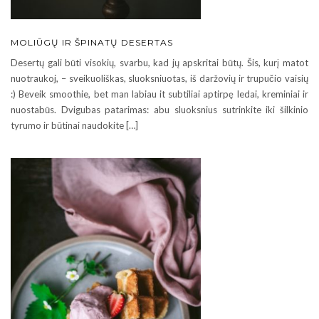
MOLIŪGŲ IR ŠPINATŲ DESERTAS
Desertų gali būti visokių, svarbu, kad jų apskritai būtų. Šis, kurį matot
nuotraukoj, – sveikuoliškas, sluoksniuotas, iš daržovių ir trupučio vaisių
:) Beveik smoothie, bet man labiau it subtiliai aptirpę ledai, kreminiai ir
nuostabūs. Dvigubas patarimas: abu sluoksnius sutrinkite iki šilkinio
tyrumo ir būtinai naudokite […]