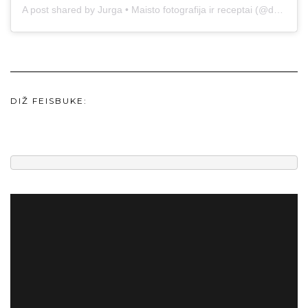
A post shared by Jurga • Maisto fotografija ir receptai (@duonos.ir.zaidimu)
DIŽ FEISBUKE: