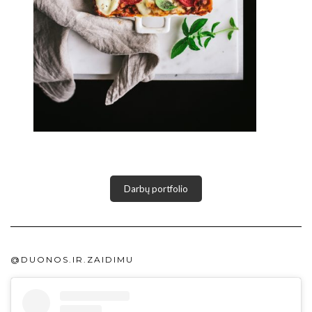
Darbų portfolio
@DUONOS.IR.ZAIDIMU