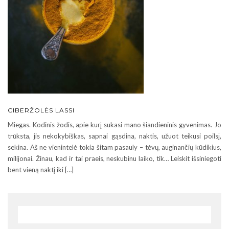
CIBERŽOLĖS LASSI
Miegas. Kodinis žodis, apie kurį sukasi mano šiandieninis gyvenimas. Jo
trūksta, jis nekokybiškas, sapnai gąsdina, naktis, užuot teikusi poilsį,
sekina. Aš ne vienintelė tokia šitam pasauly – tėvų, auginančių kūdikius,
milijonai. Žinau, kad ir tai praeis, neskubinu laiko, tik… Leiskit išsiniegoti
bent vieną naktį iki […]