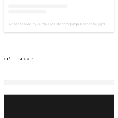
A post shared by Jurga • Maisto fotografija ir receptai (@duonos.ir.zaidimu)
DIŽ FEISBUKE: