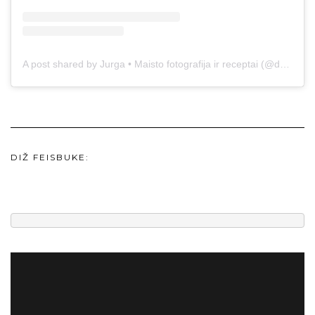
A post shared by Jurga • Maisto fotografija ir receptai (@duonos.ir.zaidimu)
DIŽ FEISBUKE: