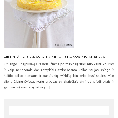
LIETINIŲ TORTAS SU CITRININIU IR KOKOSINIU KREMAIS
Už lango – beįpusėjęs vasaris. Žiema po trupinėlį ritasi nuo kalniuko, kad
ir kaip nenoromis dar retsykiais atsinešdama kelias saujas sniego ir
šalčio, pilko dangaus ir pastirusių žvirblių. Itin pritrūkusi saulės, visą
dieną žibinu šviesą, geriu arbatas su skaisčiais citrinos griežinėliais ir
gaminu ryškiaspalvį lietinių […]