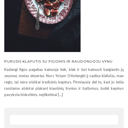
PURUSIS KLAFUTIS SU FIGOMIS IR RAUDONUOJU VYNU
Kadangi figos pagaliau kainuoja tiek, kiek ir turi kainuoti baigiantis jų
sezonui, metas desertui. Nors Yotam Ottolenghi jį vadina klafučiu, man
regis, tai nėra visiškai tradicinis kepinys. Pirmiausia dėl to, kad jo tešla
ruošiama atskirai plakant kiaušinių trynius ir baltymus, todėl kepinys
pavyksta biskvitinis, neįtikėtinai […]