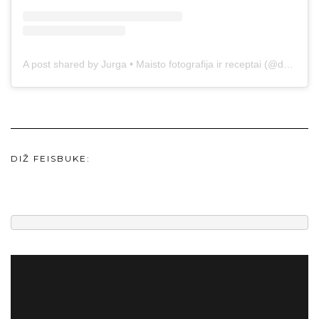
A post shared by Jurga • Maisto fotografija ir receptai (@duonos.ir.zaidimu)
DIŽ FEISBUKE: