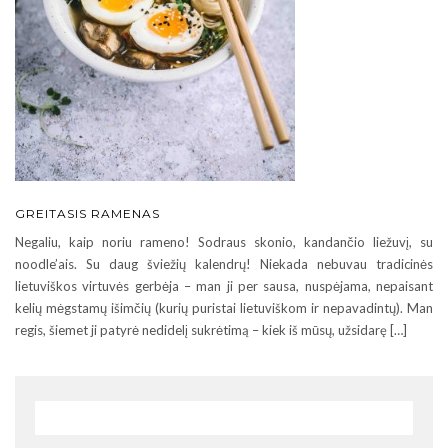
GREITASIS RAMENAS
Negaliu, kaip noriu rameno! Sodraus skonio, kandančio liežuvį, su
noodle’ais. Su daug šviežių kalendrų! Niekada nebuvau tradicinės
lietuviškos virtuvės gerbėja – man ji per sausa, nuspėjama, nepaisant
kelių mėgstamų išimčių (kurių puristai lietuviškom ir nepavadintų). Man
regis, šiemet ji patyrė nedidelį sukrėtimą – kiek iš mūsų, užsidarę […]