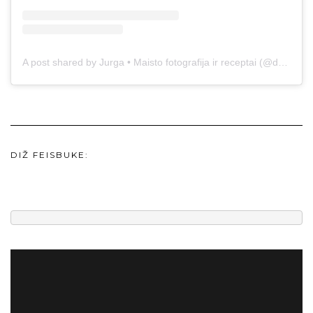
A post shared by Jurga • Maisto fotografija ir receptai (@duonos.ir.zaidimu)
DIŽ FEISBUKE: