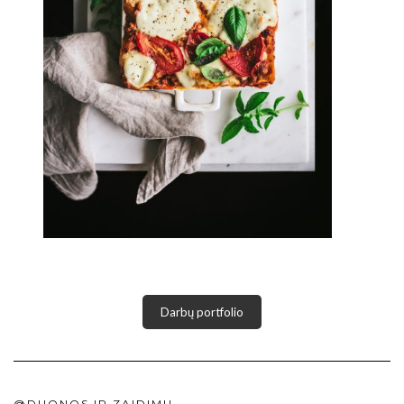
Darbų portfolio
@DUONOS.IR.ZAIDIMU