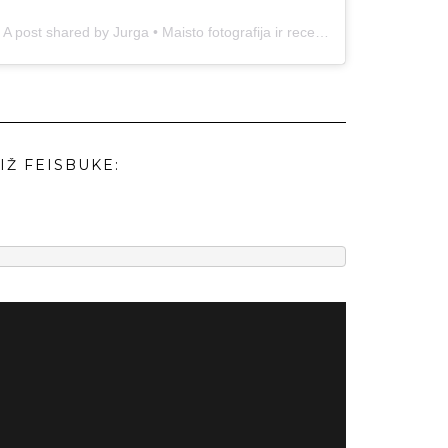
A post shared by Jurga • Maisto fotografija ir receptai (@duonos.ir.zaidimu)
IŽ FEISBUKE: