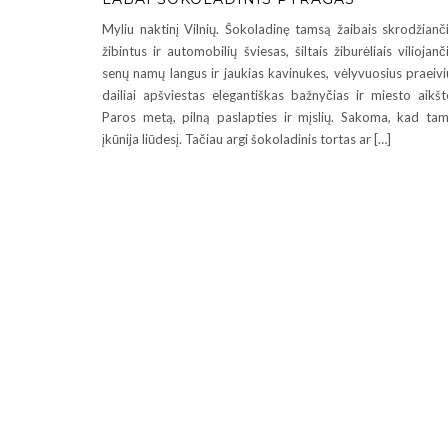
Myliu naktinį Vilnių. Šokoladinę tamsą žaibais skrodžianč
žibintus ir automobilių šviesas, šiltais žiburėliais viliojanč
senų namų langus ir jaukias kavinukes, vėlyvuosius praeivi
dailiai apšviestas elegantiškas bažnyčias ir miesto aikšt
Paros metą, pilną paslapties ir mįslių. Sakoma, kad ta
įkūnija liūdesį. Tačiau argi šokoladinis tortas ar […]