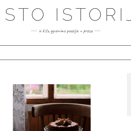
ISTO ISTORI
ir kita gyvenimo poezija + proza