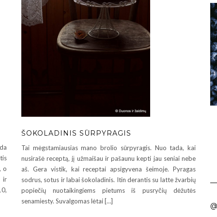
ŠOKOLADINIS SŪRPYRAGIS
ada
Tai mėgstamiausias mano brolio sūrpyragis. Nuo tada, kai
tis
nusirašė receptą, jį užmaišau ir pašaunu kepti jau seniai nebe
, o
aš. Gera vistik, kai receptai apsigyvena šeimoje. Pyragas
 ir
sodrus, sotus ir labai šokoladinis. Itin derantis su latte žvarbių
10,
popiečių nuotaikingiems pietums iš pusryčių dėžutės
senamiesty. Suvalgomas lėtai […]
@