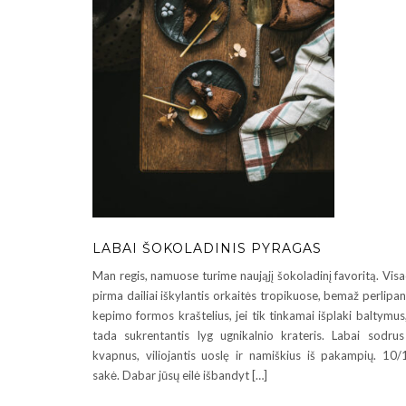
LABAI ŠOKOLADINIS PYRAGAS
Man regis, namuose turime naująjį šokoladinį favoritą. Vis
pirma dailiai iškylantis orkaitės tropikuose, bemaž perlipan
kepimo formos kraštelius, jei tik tinkamai išplaki baltymus
tada sukrentantis lyg ugnikalnio krateris. Labai sodrus
kvapnus, viliojantis uoslę ir namiškius iš pakampių. 10/
sakė. Dabar jūsų eilė išbandyt […]