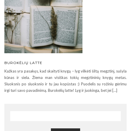
BUROKĖLIŲ LATTE
Kažkas yra pasakęs, kad skaityti knygą – lyg vilkėti šiltą megztinį, sušyla
kūnas ir siela. Žiema man visiškas tokių megztininių knygų metas.
Sluoksnis po sluoksnio ir tu jau kopūstas :) Puodelis su rožiniu gėrimu
irgi turi savo pavadinimą. Burokėlių latte! Lyg ir juokinga, bet jei […]