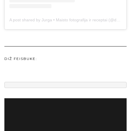
A post shared by Jurga • Maisto fotografija ir receptai (@duonos.ir.zaidimu)
DIŽ FEISBUKE: