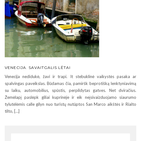
VENECIJA. SAVAITGALIS LĖTAI
Venecija nedidukė, žavi ir trapi. It stebuklinė vaikystės pasaka ar
spalvingas paveikslas. Būdamas čia, pamiršk beprotišką lenktyniavimą
su laiku, automobilius, spūstis, perpildytas gatves. Net dviračius.
Žemėlapį paslėpk giliai kuprinėje ir eik neįsivaizduojamo siaurumo
tylutėlėmis calle gilyn nuo turistų nutūptos San Marco aikštės ir Rialto
tilto, […]