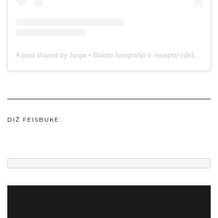
A post shared by Jurga • Maisto fotografija ir receptai (@duonos.ir.zaidimu)
DIŽ FEISBUKE: