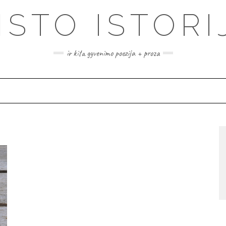
ISTO ISTORI
ir kita gyvenimo poezija + proza