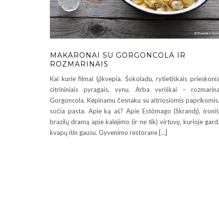
MAKARONAI SU GORGONCOLA IR
ROZMARINAIS
Kai kurie filmai (į)kvepia. Šokoladu, rytietiškais prieskonia
citrininiais pyragais, vynu. Arba vyriškai – rozmarina
Gorgoncola. Kepinamu česnaku su aitriosiomis paprikomis.
sočia pasta. Apie ką aš? Apie Estômago (Skrandį), ironi
brazilų dramą apie kalėjimo (ir ne tik) virtuvę, kurioje gard
kvapų itin gausu. Gyvenimo restorane […]