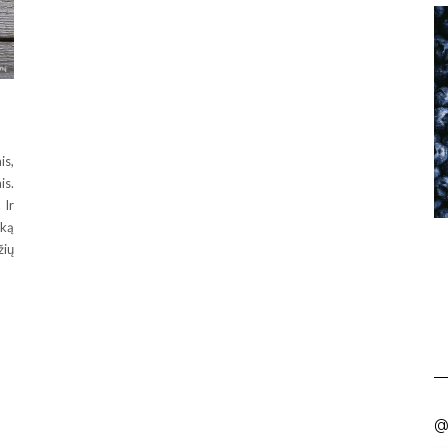
is,
is.
 Ir
šką
žių
@