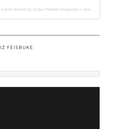
A post shared by Jurga • Maisto fotografija ir receptai (@duonos.ir.zaidimu)
IŽ FEISBUKE: