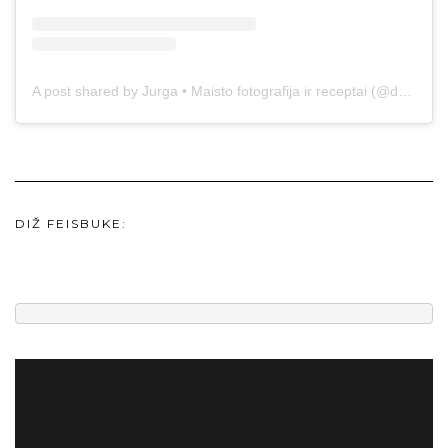
A post shared by Jurga • Maisto fotografija ir receptai (@duonos.ir.zaidimu)
DIŽ FEISBUKE: