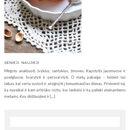
SENIEJI. NAUJIEJI
Mėgstu analizuoti. Įvykius, santykius, žmones. Kapstytis jausmuose ir
poelgiuose. Svarstyti ir persvarstyti. O metų pabaiga – būtent tas
laikas, kai verta sustoti ir atsigręžti į benueinančias dienas. Prisiminti tai,
ką nuveikei ir kam pritrūko ryžto, kur lankeisi ir ką palieki ateinantiems
metams. Kuo didžiuojiesi ir […]