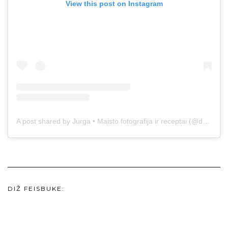
View this post on Instagram
A post shared by Jurga • Maisto fotografija ir receptai (@duonos.ir.zaidimu)
DIŽ FEISBUKE: