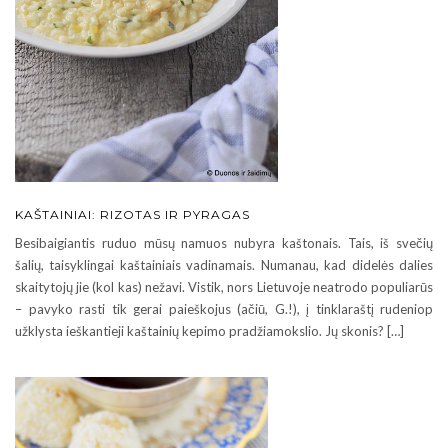
KAŠTAINIAI: RIZOTAS IR PYRAGAS
Besibaigiantis ruduo mūsų namuos nubyra kaštonais. Tais, iš svečių
šalių, taisyklingai kaštainiais vadinamais. Numanau, kad didelės dalies
skaitytojų jie (kol kas) nežavi. Vistik, nors Lietuvoje neatrodo populiarūs
– pavyko rasti tik gerai paieškojus (ačiū, G.!), į tinklaraštį rudeniop
užklysta ieškantieji kaštainių kepimo pradžiamokslio. Jų skonis? […]