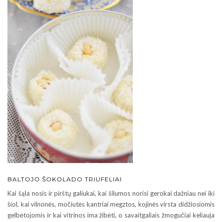
BALTOJO ŠOKOLADO TRIUFELIAI
Kai šąla nosis ir pirštų galiukai, kai šilumos norisi gerokai dažniau nei iki
šiol, kai vilnonės, močiutės kantriai megztos, kojinės virsta didžiosiomis
gelbėtojomis ir kai vitrinos ima žibėti, o savaitgaliais žmogučiai keliauja