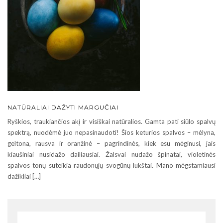
NATŪRALIAI DAŽYTI MARGUČIAI
Ryškios, traukiančios akį ir visiškai natūralios. Gamta pati siūlo spalvų
spektrą, nuodėmė juo nepasinaudoti! Šios keturios spalvos – mėlyna,
geltona, rausva ir oranžinė – pagrindinės, kiek esu mėginusi, jais
kiaušiniai nusidažo dailiausiai. Žalsvai nudažo špinatai, violetinės
spalvos tonų suteikia raudonųjų svogūnų lukštai. Mano mėgstamiausi
dažikliai […]