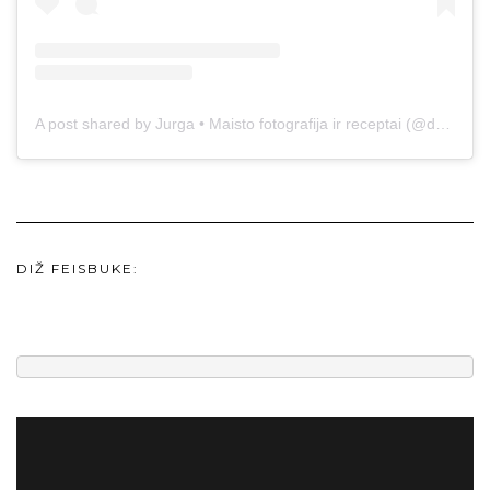
A post shared by Jurga • Maisto fotografija ir receptai (@duonos.ir.zaidimu)
DIŽ FEISBUKE: