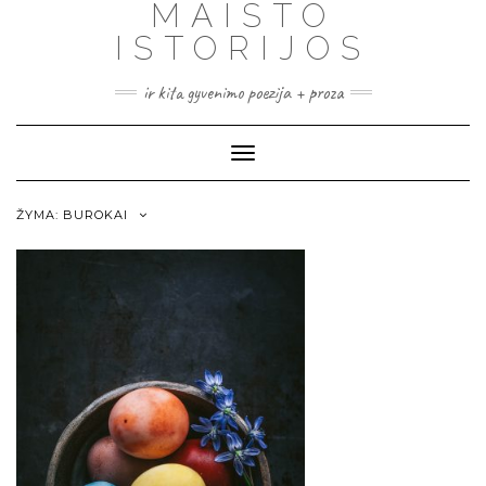
MAISTO
ISTORIJOS
ir kita gyvenimo poezija + proza
Toggle
Navigation
ŽYMA:
BUROKAI