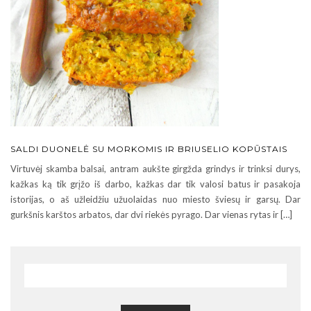
SALDI DUONELĖ SU MORKOMIS IR BRIUSELIO KOPŪSTAIS
Virtuvėj skamba balsai, antram aukšte girgžda grindys ir trinksi durys,
kažkas ką tik grįžo iš darbo, kažkas dar tik valosi batus ir pasakoja
istorijas, o aš užleidžiu užuolaidas nuo miesto šviesų ir garsų. Dar
gurkšnis karštos arbatos, dar dvi riekės pyrago. Dar vienas rytas ir […]