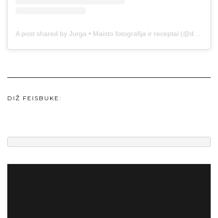
A post shared by Jurga • Maisto fotografija ir receptai (@duonos.ir.zaidimu)
DIŽ FEISBUKE: