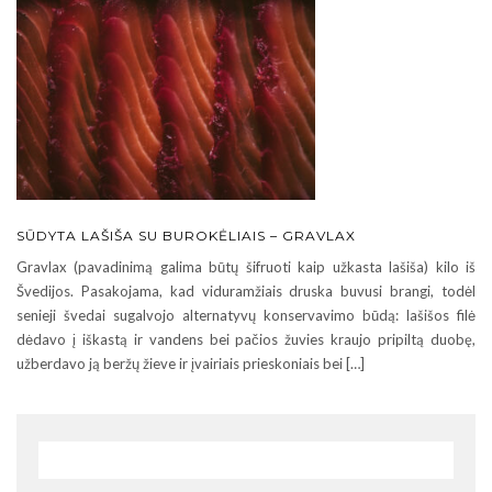
SŪDYTA LAŠIŠA SU BUROKĖLIAIS – GRAVLAX
Gravlax (pavadinimą galima būtų šifruoti kaip užkasta lašiša) kilo iš
Švedijos. Pasakojama, kad viduramžiais druska buvusi brangi, todėl
senieji švedai sugalvojo alternatyvų konservavimo būdą: lašišos filė
dėdavo į iškastą ir vandens bei pačios žuvies kraujo pripiltą duobę,
užberdavo ją beržų žieve ir įvairiais prieskoniais bei […]