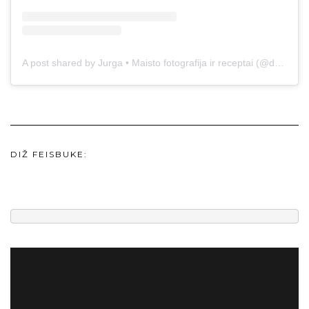
A post shared by Jurga • Maisto fotografija ir receptai (@duonos.ir.zaidimu)
DIŽ FEISBUKE: