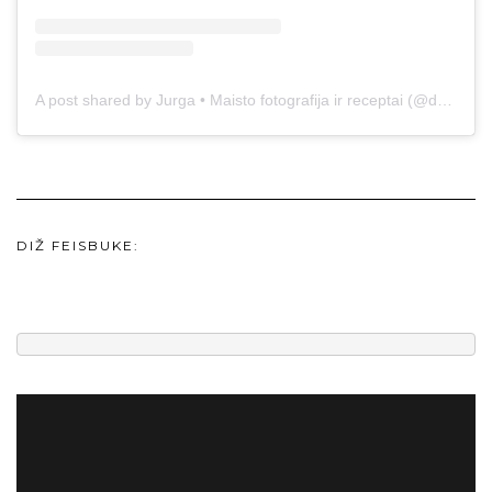
A post shared by Jurga • Maisto fotografija ir receptai (@duonos.ir.zaidimu)
DIŽ FEISBUKE: