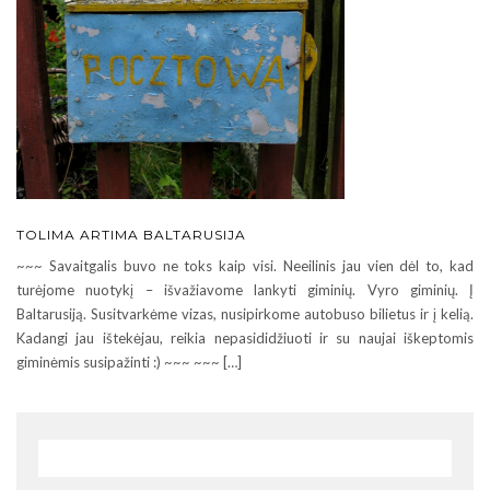
TOLIMA ARTIMA BALTARUSIJA
~~~ Savaitgalis buvo ne toks kaip visi. Neeilinis jau vien dėl to, kad
turėjome nuotykį – išvažiavome lankyti giminių. Vyro giminių. Į
Baltarusiją. Susitvarkėme vizas, nusipirkome autobuso bilietus ir į kelią.
Kadangi jau ištekėjau, reikia nepasididžiuoti ir su naujai iškeptomis
giminėmis susipažinti :) ~~~ ~~~ […]