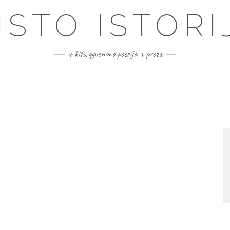
ISTO ISTORI
ir kita gyvenimo poezija + proza