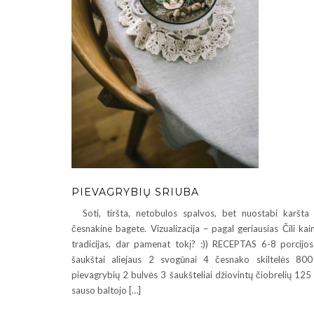
PIEVAGRYBIŲ SRIUBA
Soti, tiršta, netobulos spalvos, bet nuostabi karšta
česnakine bagete. Vizualizacija – pagal geriausias Čili ka
tradicijas, dar pamenat tokį? :)) RECEPTAS 6-8 porcijo
šaukštai aliejaus 2 svogūnai 4 česnako skiltelės 80
pievagrybių 2 bulvės 3 šaukšteliai džiovintų čiobrelių 125
sauso baltojo […]