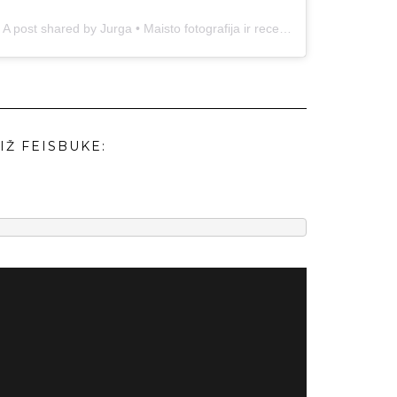
A post shared by Jurga • Maisto fotografija ir receptai (@duonos.ir.zaidimu)
IŽ FEISBUKE: