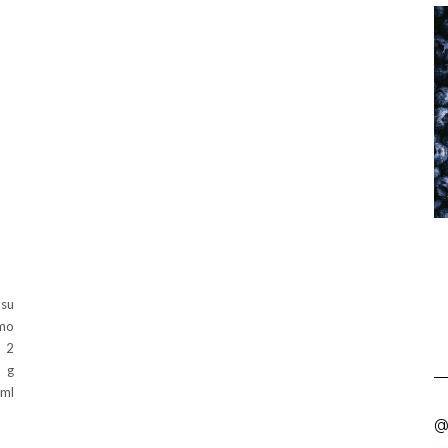
 su
imo
s 2
0 g
 ml
@