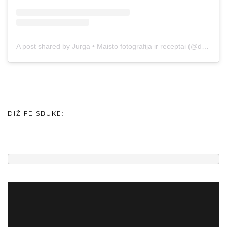
A post shared by Jurga • Maisto fotografija ir receptai (@duonos.ir.zaidimu)
DIŽ FEISBUKE: