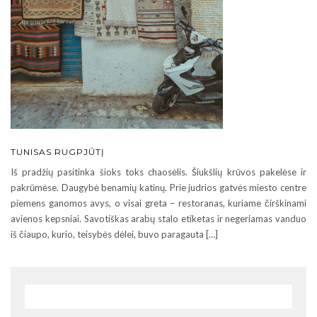
TUNISAS RUGPJŪTĮ
Iš pradžių pasitinka šioks toks chaosėlis. Šiukšlių krūvos pakelėse ir
pakrūmėse. Daugybė benamių katinų. Prie judrios gatvės miesto centre
piemens ganomos avys, o visai greta – restoranas, kuriame čirškinami
avienos kepsniai. Savotiškas arabų stalo etiketas ir negeriamas vanduo
iš čiaupo, kurio, teisybės dėlei, buvo paragauta […]