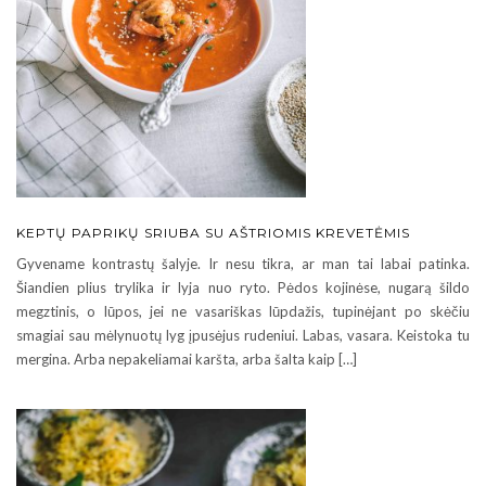
KEPTŲ PAPRIKŲ SRIUBA SU AŠTRIOMIS KREVETĖMIS
Gyvename kontrastų šalyje. Ir nesu tikra, ar man tai labai patinka.
Šiandien plius trylika ir lyja nuo ryto. Pėdos kojinėse, nugarą šildo
megztinis, o lūpos, jei ne vasariškas lūpdažis, tupinėjant po skėčiu
smagiai sau mėlynuotų lyg įpusėjus rudeniui. Labas, vasara. Keistoka tu
mergina. Arba nepakeliamai karšta, arba šalta kaip […]