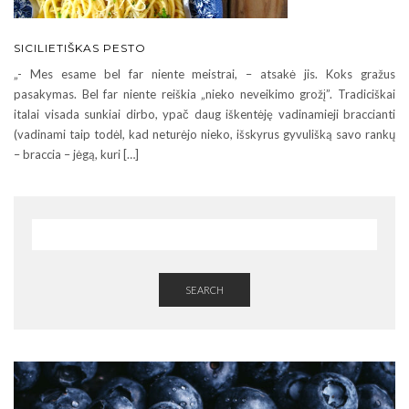
SICILIETIŠKAS PESTO
„- Mes esame bel far niente meistrai, – atsakė jis. Koks gražus
pasakymas. Bel far niente reiškia „nieko neveikimo grožį”. Tradiciškai
italai visada sunkiai dirbo, ypač daug iškentėję vadinamieji braccianti
(vadinami taip todėl, kad neturėjo nieko, išskyrus gyvulišką savo rankų
– braccia – jėgą, kuri […]
SEARCH