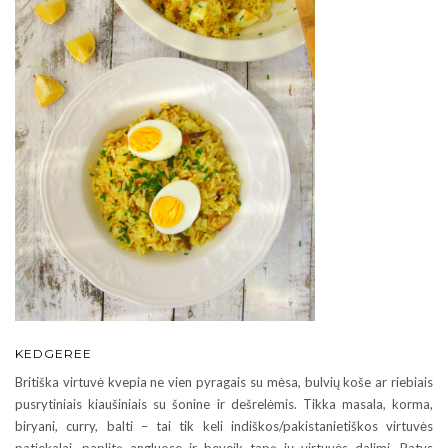
KEDGEREE
Britiška virtuvė kvepia ne vien pyragais su mėsa, bulvių koše ar riebiais
pusrytiniais kiaušiniais su šonine ir dešrelėmis. Tikka masala, korma,
biryani, curry, balti – tai tik keli indiškos/pakistanietiškos virtuvės