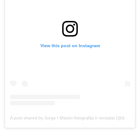
View this post on Instagram
A post shared by Jurga • Maisto fotografija ir receptai (@duonos.ir.zaidimu)