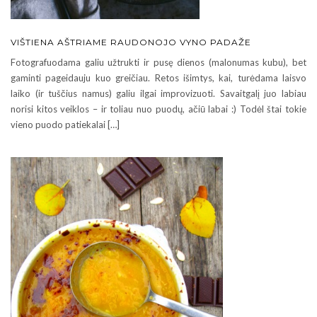
VIŠTIENA AŠTRIAME RAUDONOJO VYNO PADAŽE
Fotografuodama galiu užtrukti ir pusę dienos (malonumas kubu), bet
gaminti pageidauju kuo greičiau. Retos išimtys, kai, turėdama laisvo
laiko (ir tuščius namus) galiu ilgai improvizuoti. Savaitgalį juo labiau
norisi kitos veiklos – ir toliau nuo puodų, ačiū labai :) Todėl štai tokie
vieno puodo patiekalai […]