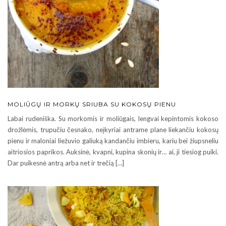
MOLIŪGŲ IR MORKŲ SRIUBA SU KOKOSŲ PIENU
Labai rudeniška. Su morkomis ir moliūgais, lengvai kepintomis kokoso
drožlėmis, trupučiu česnako, neįkyriai antrame plane liekančiu kokosų
pienu ir maloniai liežuvio galiuką kandančiu imbieru, kariu bei žiupsneliu
aitriosios paprikos. Auksinė, kvapni, kupina skonių ir… ai, ji tiesiog puiki.
Dar puikesnė antrą arba net ir trečią […]