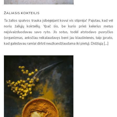
ŽALIASIS KOKTEILIS
Ta žalios spalvos trauka įsibėgėjant kovui vis stiprėja! Pajutau, kad vėl
noriu žaliųjų kokteilių. Ypač šio, be kurio prieš kelerius metus
neįsivaizduodavau savo ryto. Jis sotus, todėl atstodavo pusryčius
(organizmas, anksčiau reikalaudavęs bent jau kiaušinienės, taip įprato,
kad galėdavau ramiai dirbti neužkandžiaudama iki pietų). Didžiąją […]