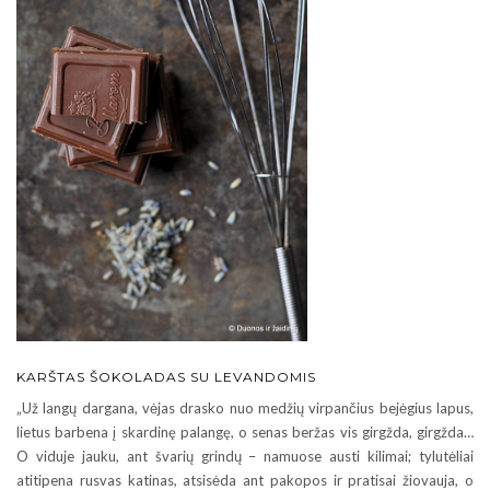
KARŠTAS ŠOKOLADAS SU LEVANDOMIS
„Už langų dargana, vėjas drasko nuo medžių virpančius bejėgius lapus,
lietus barbena į skardinę palangę, o senas beržas vis girgžda, girgžda…
O viduje jauku, ant švarių grindų – namuose austi kilimai; tylutėliai
atitipena rusvas katinas, atsisėda ant pakopos ir pratisai žiovauja, o