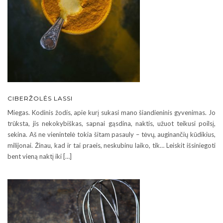
CIBERŽOLĖS LASSI
Miegas. Kodinis žodis, apie kurį sukasi mano šiandieninis gyvenimas. Jo
trūksta, jis nekokybiškas, sapnai gąsdina, naktis, užuot teikusi poilsį,
sekina. Aš ne vienintelė tokia šitam pasauly – tėvų, auginančių kūdikius,
milijonai. Žinau, kad ir tai praeis, neskubinu laiko, tik… Leiskit išsiniegoti
bent vieną naktį iki […]