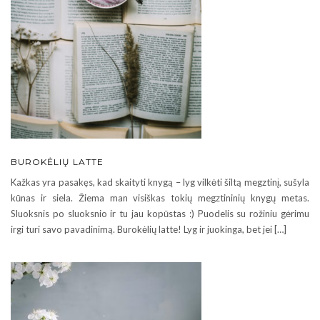
BUROKĖLIŲ LATTE
Kažkas yra pasakęs, kad skaityti knygą – lyg vilkėti šiltą megztinį, sušyla
kūnas ir siela. Žiema man visiškas tokių megztininių knygų metas.
Sluoksnis po sluoksnio ir tu jau kopūstas :) Puodelis su rožiniu gėrimu
irgi turi savo pavadinimą. Burokėlių latte! Lyg ir juokinga, bet jei […]