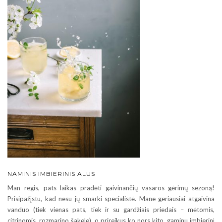
NAMINIS IMBIERINIS ALUS
Man regis, pats laikas pradėti gaivinančių vasaros gėrimų sezoną!
Prisipažįstu, kad nesu jų smarki specialistė. Mane geriausiai atgaivina
vanduo (tiek vienas pats, tiek ir su gardžiais priedais – mėtomis,
citrinomis, rozmarino šakele), o prireikus ko nors kito, gaminu imbierinį