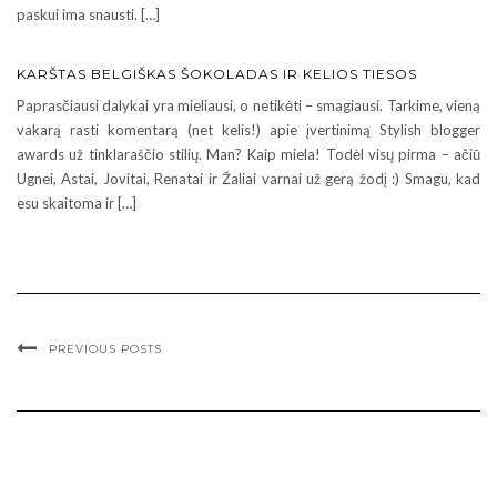
paskui ima snausti. […]
KARŠTAS BELGIŠKAS ŠOKOLADAS IR KELIOS TIESOS
Paprasčiausi dalykai yra mieliausi, o netikėti – smagiausi. Tarkime, vieną
vakarą rasti komentarą (net kelis!) apie įvertinimą Stylish blogger
awards už tinklaraščio stilių. Man? Kaip miela! Todėl visų pirma – ačiū
Ugnei, Astai, Jovitai, Renatai ir Žaliai varnai už gerą žodį :) Smagu, kad
esu skaitoma ir […]
PREVIOUS POSTS